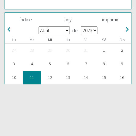
índice
hoy
imprimir
de
Lu
Ma
Mi
Ju
Vi
Sá
Do
27
28
29
30
31
1
2
3
4
5
6
7
8
9
10
11
12
13
14
15
16
17
18
19
20
21
22
23
24
25
26
27
28
29
30
1
2
3
4
5
6
7
ESCUCHAR