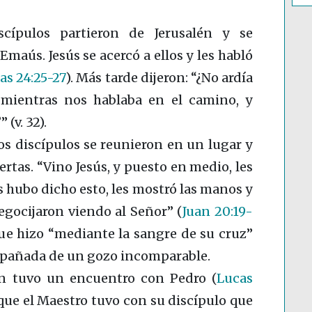
scípulos partieron de Jerusalén y se
maús. Jesús se acercó a ellos y les habló
as 24:25-27
)
. Más tarde dijeron: “¿No ardía
 mientras nos hablaba en el camino, y
(v. 32).
os discípulos se reunieron en un lugar y
tas. “Vino Jesús, y puesto en medio, les
es hubo dicho esto, les mostró las manos y
 regocijaron viendo al Señor”
(
Juan 20:19-
z que hizo “mediante la sangre de su cruz”
mpañada de un gozo incomparable.
én tuvo un encuentro con Pedro
(
Lucas
que el Maestro tuvo con su discípulo que