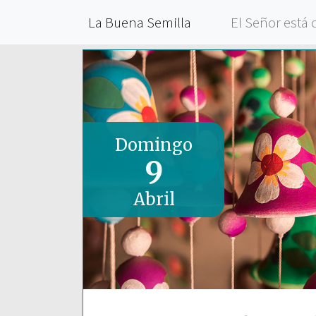
La Buena Semilla
El Señor está 
Domingo
9
Abril