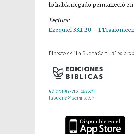
lo había negado permaneció en se
Ezequiel 33:1-20
–
1 Tesalonice
El texto de “La Buena Semilla” es pro
ediciones-biblicas.ch
labuena@semilla.ch