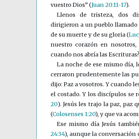
vuestro Dios”
(
Juan 20:11-17
)
.
Llenos de tristeza, dos di
dirigieron a un pueblo llamado E
de su muerte y de su gloria
(
Luc
nuestro corazón en nosotros,
cuando nos abría las Escrituras?” 
La noche de ese mismo día, l
cerraron prudentemente las puer
dijo: Paz a vosotros. Y cuando l
el costado. Y los discípulos se
20
)
. Jesús les trajo la paz, pa
(
Colosenses 1:20
)
, y que va aco
Ese mismo día Jesús tambi
24:34
)
, aunque la conversación 