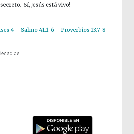
creto. ¡Sí, Jesús está vivo!
nses 4
–
Salmo 41:1-6
–
Proverbios 13:7-8
piedad de: