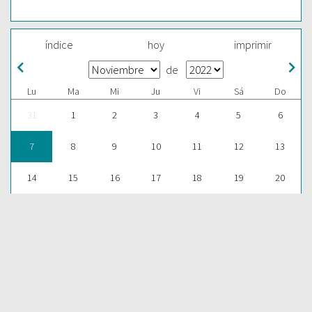
índice
hoy
imprimir
de
Lu
Ma
Mi
Ju
Vi
Sá
Do
31
1
2
3
4
5
6
7
8
9
10
11
12
13
14
15
16
17
18
19
20
21
22
23
24
25
26
27
28
29
30
1
2
3
4
ESCUCHAR