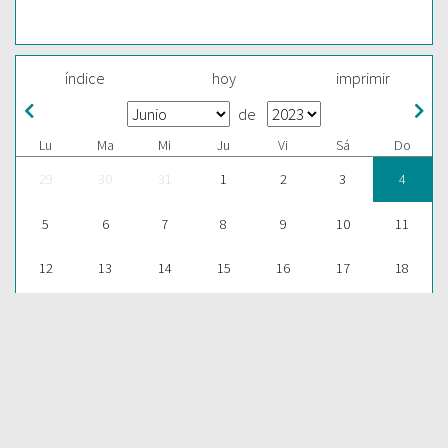
índice
hoy
imprimir
de
Lu
Ma
Mi
Ju
Vi
Sá
Do
29
30
31
1
2
3
4
5
6
7
8
9
10
11
12
13
14
15
16
17
18
19
20
21
22
23
24
25
26
27
28
29
30
1
2
ESCUCHAR