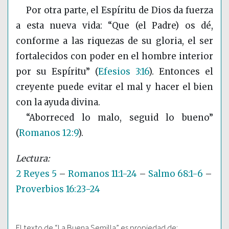
Por otra parte, el Espíritu de Dios da fuerza
a esta nueva vida: “Que (el Padre) os dé,
conforme a las riquezas de su gloria, el ser
fortalecidos con poder en el hombre interior
por su Espíritu”
(
Efesios 3:16
)
. Entonces el
creyente puede evitar el mal y hacer el bien
con la ayuda divina.
“Aborreced lo malo, seguid lo bueno”
(
Romanos 12:9
)
.
2 Reyes 5
–
Romanos 11:1-24
–
Salmo 68:1-6
–
Proverbios 16:23-24
El texto de “La Buena Semilla” es propiedad de: