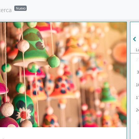
cerca
Nuevo
L
2
3
1
1
2
1