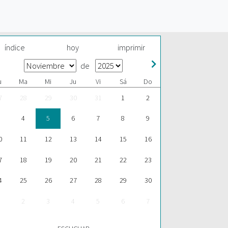
índice
hoy
imprimir
de
u
Ma
Mi
Ju
Vi
Sá
Do
7
28
29
30
31
1
2
4
5
6
7
8
9
0
11
12
13
14
15
16
7
18
19
20
21
22
23
4
25
26
27
28
29
30
2
3
4
5
6
7