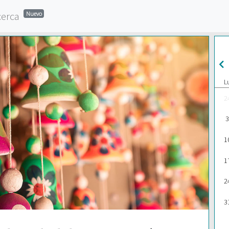
cerca
Nuevo
L
2
3
1
1
2
3