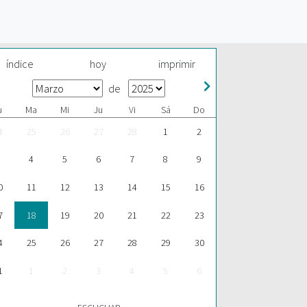
índice
hoy
imprimir
de
u
Ma
Mi
Ju
Vi
Sá
Do
4
25
26
27
28
1
2
4
5
6
7
8
9
0
11
12
13
14
15
16
7
18
19
20
21
22
23
4
25
26
27
28
29
30
1
1
2
3
4
5
6