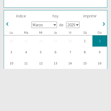
índice
hoy
imprimir
de
Lu
Ma
Mi
Ju
Vi
Sá
Do
24
25
26
27
28
1
2
3
4
5
6
7
8
9
10
11
12
13
14
15
16
17
18
19
20
21
22
23
24
25
26
27
28
29
30
31
1
2
3
4
5
6
ESCUCHAR