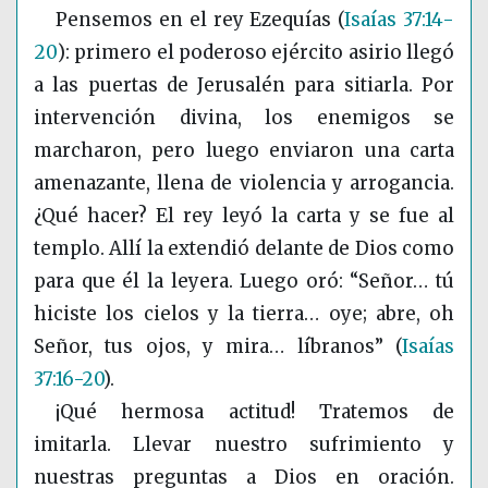
Pensemos en el rey Ezequías
(
Isaías 37:14-
20
)
: primero el poderoso ejército asirio llegó
a las puertas de Jerusalén para sitiarla. Por
intervención divina, los enemigos se
marcharon, pero luego enviaron una carta
amenazante, llena de violencia y arrogancia.
¿Qué hacer? El rey leyó la carta y se fue al
templo. Allí la extendió delante de Dios como
para que él la leyera. Luego oró: “Señor… tú
hiciste los cielos y la tierra… oye; abre, oh
Señor, tus ojos, y mira… líbranos”
(
Isaías
37:16-20
)
.
¡Qué hermosa actitud! Tratemos de
imitarla. Llevar nuestro sufrimiento y
nuestras preguntas a Dios en oración.