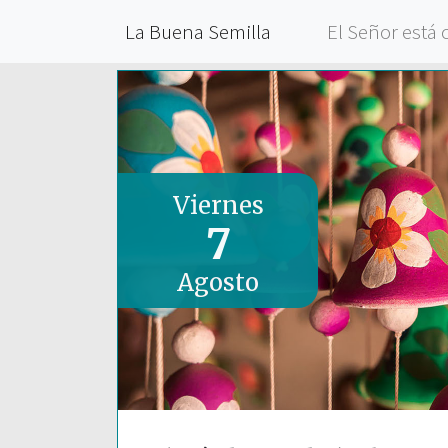
La Buena Semilla
El Señor está 
Viernes
7
Agosto