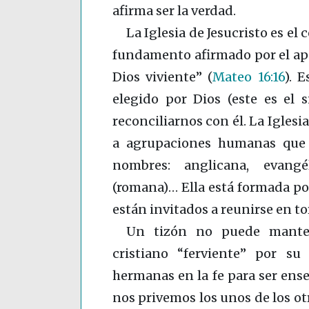
afirma ser la verdad.
La Iglesia de Jesucristo es el
fundamento afirmado por el apóst
Dios viviente”
(
Mateo 16:16
)
. E
elegido por Dios (este es el s
reconciliarnos con él. La Iglesia
a agrupaciones humanas que p
nombres: anglicana, evangél
(romana)… Ella está formada por
están invitados a reunirse en to
Un tizón no puede manten
cristiano “ferviente” por s
hermanas en la fe para ser ens
nos privemos los unos de los otr