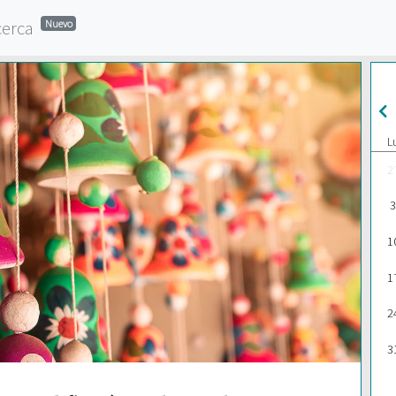
cerca
Nuevo
L
2
3
1
1
2
3