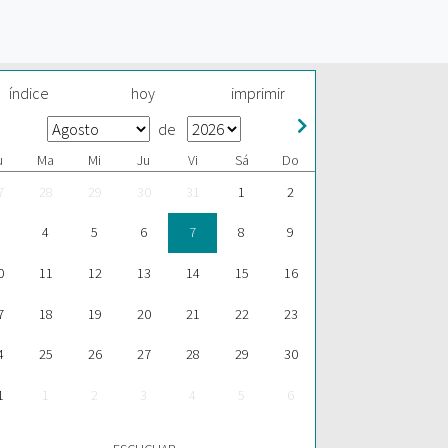
índice
hoy
imprimir
de
u
Ma
Mi
Ju
Vi
Sá
Do
7
28
29
30
31
1
2
4
5
6
7
8
9
0
11
12
13
14
15
16
7
18
19
20
21
22
23
4
25
26
27
28
29
30
1
1
2
3
4
5
6