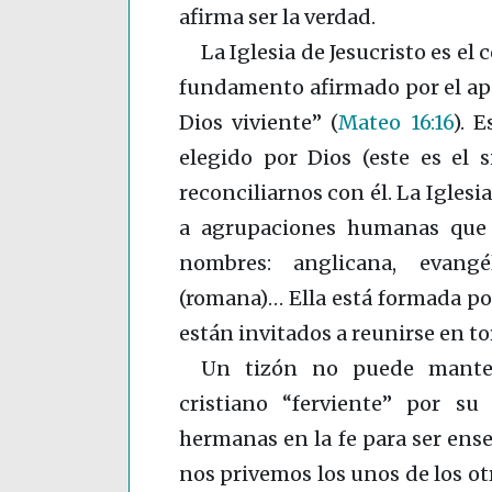
afirma ser la verdad.
La Iglesia de Jesucristo es el
fundamento afirmado por el apóst
Dios viviente”
(
Mateo 16:16
)
. E
elegido por Dios (este es el s
reconciliarnos con él. La Iglesia
a agrupaciones humanas que p
nombres: anglicana, evangél
(romana)… Ella está formada por
están invitados a reunirse en to
Un tizón no puede manten
cristiano “ferviente” por s
hermanas en la fe para ser ens
nos privemos los unos de los otr