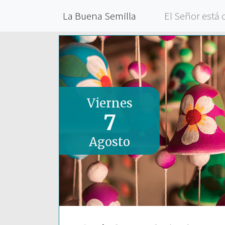
La Buena Semilla
El Señor está 
Viernes
7
Agosto