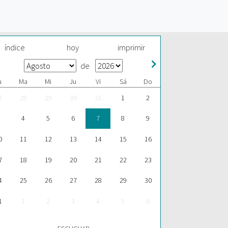
índice
hoy
imprimir
de
u
Ma
Mi
Ju
Vi
Sá
Do
7
28
29
30
31
1
2
4
5
6
7
8
9
0
11
12
13
14
15
16
7
18
19
20
21
22
23
4
25
26
27
28
29
30
1
1
2
3
4
5
6