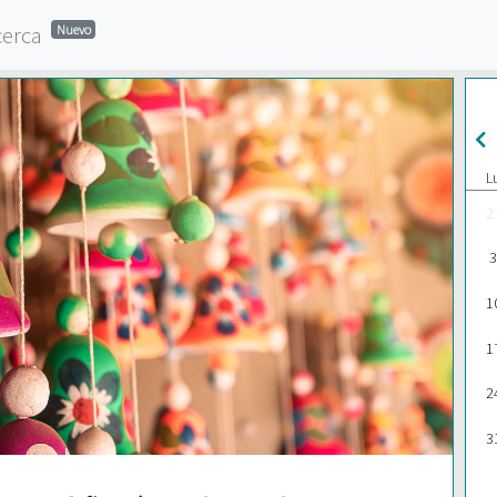
cerca
Nuevo
L
2
3
1
1
2
3